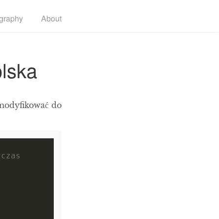
graphy
About
olska
zmodyfikować do