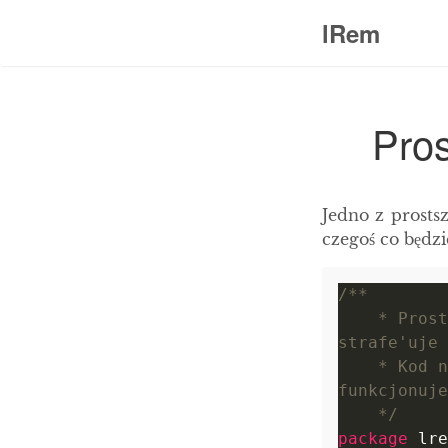
lRem
Pros
Jedno z prosts
czegoś co będzi
    * Prosty robot, strzela prosto w przeciwnika i cały czas 
    * Kod na licencji WTFPL (bo public domain u nas nie 
    */
package