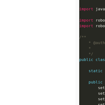
import
import
import
    */
public
clas
static
public
    
   
   
   