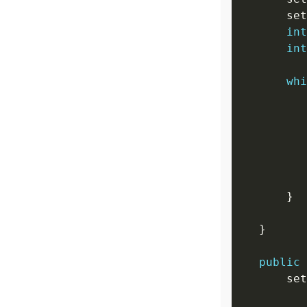
    
int
int
whi
public