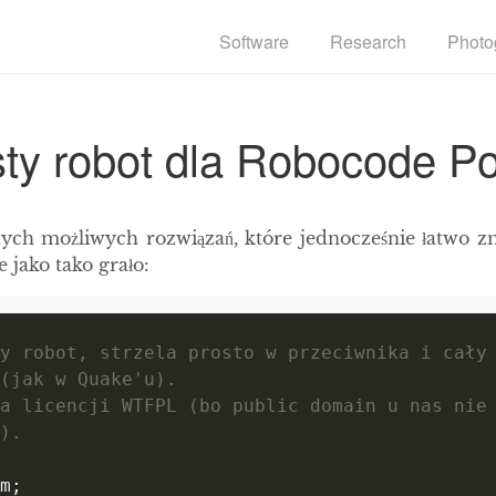
Software
Research
Photo
ty robot dla Robocode P
zych możliwych rozwiązań, które jednocześnie łatwo 
e jako tako grało: