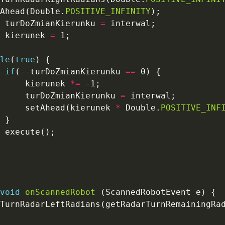
    setAhead(Double.
POSITIVE_INFINITY
 turDoZmianKierunku 
=
 kierunek 
=
le
(
true
if
(
--
turDoZmianKierunku 
==
                kierunek 
*=
-
                turDoZmianKierunku 
=
                setAhead(kierunek 
*
 Double.
POSITIVE_INF
void
onScannedRobot