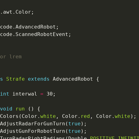
s
Strafe
extends
int
 interwal 
=
void
run
    setColors(Color.
white
, Color.
red
, Color.
white
     setAdjustRadarForGunTurn(
true
     setAdjustGunForRobotTurn(
true
     setTurnRadarRightRadians(Double.
POSITIVE_INFINI